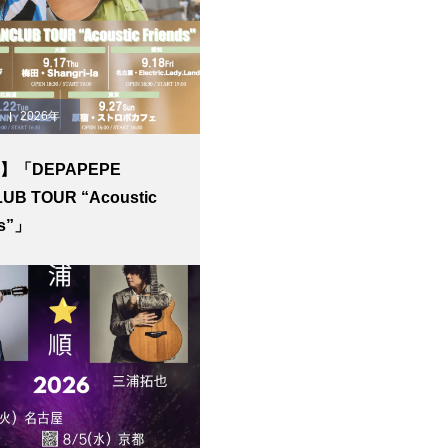
2026年
E】「DEPAPEPE
UB TOUR “Acoustic
ds”」