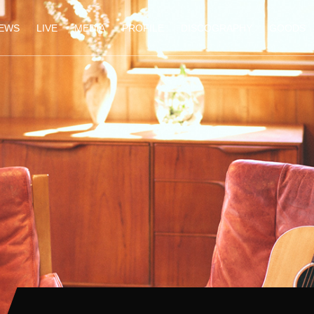
EWS
LIVE
MEDIA
PROFILE
DISCOGRAPHY
GOODS