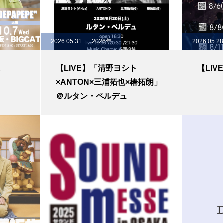
2026.05.31
2026年
2026.05.28
E
【LIVE】「清野ヨシト
【LIV
×ANTON×三浦拓也×椿拓朗」
＠ルタン・ペルデュ