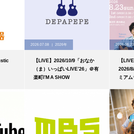
2026.07.08
2026年
2026.06.23
stic
【LIVE】2026/10/9「おなか
【LIV
（ま）いっぱいLIVE’26」＠有
2026/
楽町I’M A SHOW
ミアムラ
memory
in co