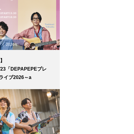
2026年
E】
8/23「DEPAPEPEプレ
イブ2026～a
 of music that floats
lor～」