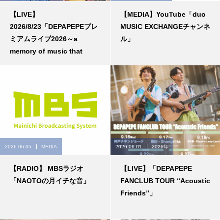
【LIVE】
【MEDIA】YouTube「duo
2026/8/23「DEPAPEPEプレ
MUSIC EXCHANGEチャンネ
ミアムライブ2026～a
ル」
memory of music that
floats in color～」
2026.06.05
MEDIA
2026.06.01
2026年
【RADIO】 MBSラジオ
【LIVE】「DEPAPEPE
「NAOTOの月イチな音」
FANCLUB TOUR “Acoustic
Friends”」