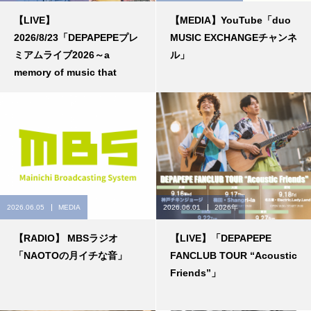
【LIVE】
【MEDIA】YouTube「duo
2026/8/23「DEPAPEPEプレ
MUSIC EXCHANGEチャンネ
ミアムライブ2026～a
ル」
memory of music that
floats in color～」
2026.06.05
MEDIA
2026.06.01
2026年
【RADIO】 MBSラジオ
【LIVE】「DEPAPEPE
「NAOTOの月イチな音」
FANCLUB TOUR “Acoustic
Friends”」