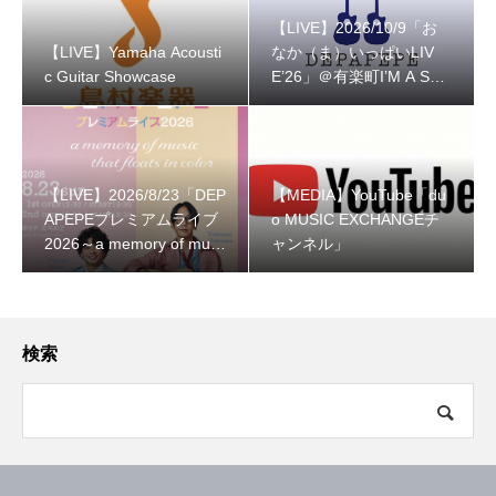
【LIVE】2026/10/9「お
【LIVE】Yamaha Acousti
なか（ま）いっぱいLIV
c Guitar Showcase
E’26」＠有楽町I’M A SH
OW
【LIVE】2026/8/23「DEP
【MEDIA】YouTube「du
APEPEプレミアムライブ
o MUSIC EXCHANGEチ
2026～a memory of musi
ャンネル」
c that floats in color～」
検索