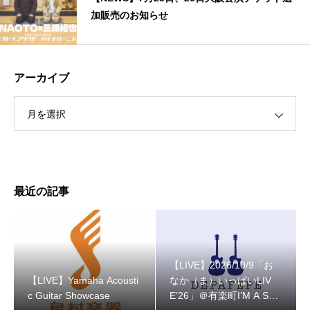
加販売のお知らせ
アーカイブ
月を選択
最近の記事
【LIVE】2026/10/9「お
【LIVE】Yamaha Acousti
なか（ま）いっぱいLIV
c Guitar Showcase
E’26」＠有楽町I’M A SH