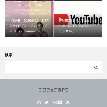
OW
【LIVE】2026/8/23「DEP
【MEDIA】YouTube「du
APEPEプレミアムライブ
o MUSIC EXCHANGEチ
2026～a memory of musi
ャンネル」
c that floats in color～」
検索