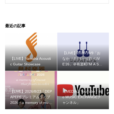
最近の記事
【LIVE】2026/10/9「お
【LIVE】Yamaha Acousti
なか（ま）いっぱいLIV
c Guitar Showcase
E’26」＠有楽町I’M A SH
OW
【LIVE】2026/8/23「DEP
【MEDIA】YouTube「du
APEPEプレミアムライブ
o MUSIC EXCHANGEチ
2026～a memory of musi
ャンネル」
c that floats in color～」