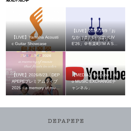
【LIVE】2026/10/9「お
【LIVE】Yamaha Acousti
なか（ま）いっぱいLIV
c Guitar Showcase
E’26」＠有楽町I’M A SH
OW
【LIVE】2026/8/23「DEP
【MEDIA】YouTube「du
APEPEプレミアムライブ
o MUSIC EXCHANGEチ
2026～a memory of musi
ャンネル」
c that floats in color～」