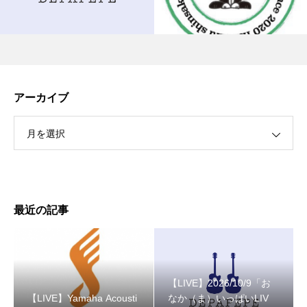
アーカイブ
月を選択
最近の記事
【LIVE】2026/10/9「お
【LIVE】Yamaha Acousti
なか（ま）いっぱいLIV