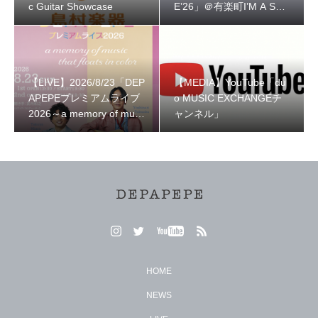
c Guitar Showcase
E’26」＠有楽町I’M A SH
OW
【LIVE】2026/8/23「DEP
【MEDIA】YouTube「du
APEPEプレミアムライブ
o MUSIC EXCHANGEチ
2026～a memory of musi
ャンネル」
c that floats in color～」
HOME
NEWS