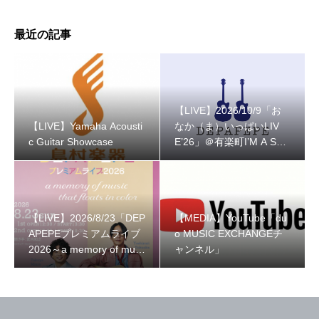
最近の記事
【LIVE】2026/10/9「お
【LIVE】Yamaha Acousti
なか（ま）いっぱいLIV
c Guitar Showcase
E’26」＠有楽町I’M A SH
OW
【LIVE】2026/8/23「DEP
【MEDIA】YouTube「du
APEPEプレミアムライブ
o MUSIC EXCHANGEチ
2026～a memory of musi
ャンネル」
c that floats in color～」